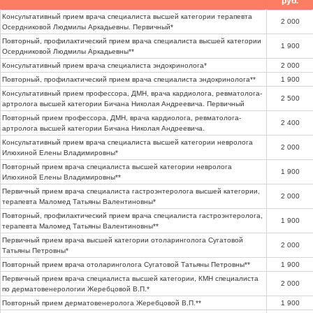
руб.
Консультативный прием врача специалиста высшей категории терапевта
2 000
Осердниковой Людмилы Аркадьевны. Первичный*
Повторный, профилактический прием врача специалиста высшей категории
1 900
Осердниковой Людмилы Аркадьевны**
Консультативный прием врача специалиста эндокринолога*
2 000
Повторный, профилактический прием врача специалиста эндокринолога**
1 900
Консультативный прием профессора, ДМН, врача кардиолога, ревматолога-
2 500
артролога высшей категории Бичана Николая Андреевича. Первичный
Повторный прием профессора, ДМН, врача кардиолога, ревматолога-
2 400
артролога высшей категории Бичана Николая Андреевича.
Консультативный прием врача специалиста высшей категории невролога
2 000
Илюхиной Елены Владимировны*
Повторный прием врача специалиста высшей категории невролога
1 900
Илюхиной Елены Владимировны**
Первичный прием врача специалиста гастроэнтеролога высшей категории,
2 000
терапевта Маломед Татьяны Валентиновны*
Повторный, профилактический прием врача специалиста гастроэнтеролога,
1 900
терапевта Маломед Татьяны Валентиновны**
Первичный прием врача высшей категории отоларинголога Сугатовой
2 000
Татьяны Петровны*
Повторный прием врача отоларинголога Сугатовой Татьяны Петровны**
1 900
Первичный прием врача специалиста высшей категории, КМН специалиста
2 000
по дерматовенерологии Жеребцовой В.П.*
Повторный прием дерматовенеролога Жеребцовой В.П.**
1 900