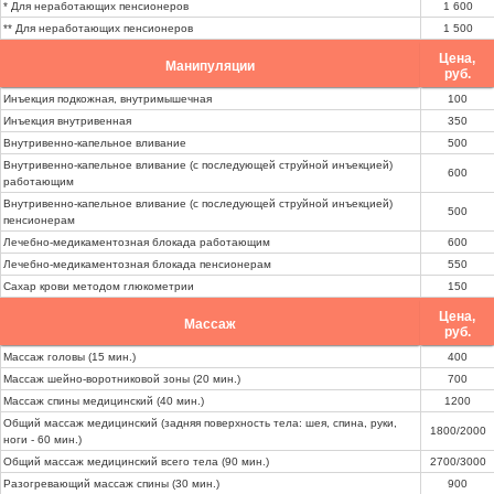
* Для неработающих пенсионеров
1 600
** Для неработающих пенсионеров
1 500
Цена,
Манипуляции
руб.
Инъекция подкожная, внутримышечная
100
Инъекция внутривенная
350
Внутривенно-капельное вливание
500
Внутривенно-капельное вливание (с последующей струйной инъекцией)
600
работающим
Внутривенно-капельное вливание (с последующей струйной инъекцией)
500
пенсионерам
Лечебно-медикаментозная блокада работающим
600
Лечебно-медикаментозная блокада пенсионерам
550
Сахар крови методом глюкометрии
150
Цена,
Массаж
руб.
Массаж головы (15 мин.)
400
Массаж шейно-воротниковой зоны (20 мин.)
700
Массаж спины медицинский (40 мин.)
1200
Общий массаж медицинский (задняя поверхность тела: шея, спина, руки,
1800/2000
ноги - 60 мин.)
Общий массаж медицинский всего тела (90 мин.)
2700/3000
Разогревающий массаж спины (30 мин.)
900