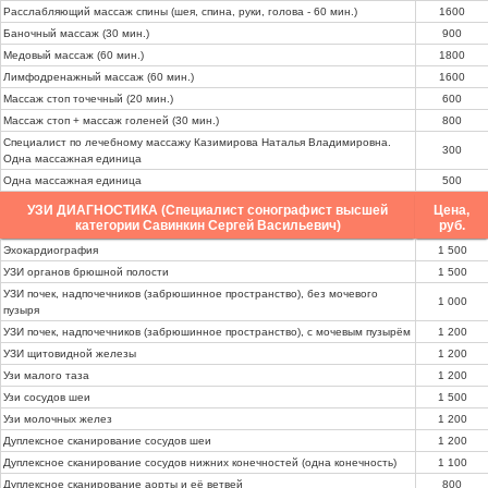
Расслабляющий массаж спины (шея, спина, руки, голова - 60 мин.)
1600
Баночный массаж (30 мин.)
900
Медовый массаж (60 мин.)
1800
Лимфодренажный массаж (60 мин.)
1600
Массаж стоп точечный (20 мин.)
600
Массаж стоп + массаж голеней (30 мин.)
800
Специалист по лечебному массажу Казимирова Наталья Владимировна.
300
Одна массажная единица
Одна массажная единица
500
УЗИ ДИАГНОСТИКА (Специалист сонографист высшей
Цена,
категории Савинкин Сергей Васильевич)
руб.
Эхокардиография
1 500
УЗИ органов брюшной полости
1 500
УЗИ почек, надпочечников (забрюшинное пространство), без мочевого
1 000
пузыря
УЗИ почек, надпочечников (забрюшинное пространство), с мочевым пузырём
1 200
УЗИ щитовидной железы
1 200
Узи малого таза
1 200
Узи сосудов шеи
1 500
Узи молочных желез
1 200
Дуплексное сканирование сосудов шеи
1 200
Дуплексное сканирование сосудов нижних конечностей (одна конечность)
1 100
Дуплексное сканирование аорты и её ветвей
800