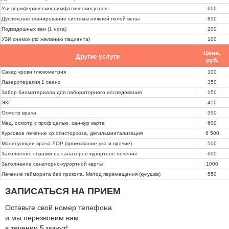
Узи периферических лимфатических узлов
600
Дуплексное сканирование системы нижней полой вены
850
Подвздошных вен (1 нога)
200
УЗИ снимок (по желанию пациента)
100
Цена,
Другие услуги
руб.
Cахар крови глюкометрия
100
Лазеротерапия 1 сеанс
350
Забор биоматериала для лабораторного исследования
150
ЭКГ
450
Осмотр врача
350
Мед. осмотр с проф целью, сан-кур карта
600
Курсовое лечение хр описторхоза, дегильминтализация
6 500
Манипуляции врача ЛОР (промывание уха и прочие)
500
Заполнение справки на санаторно-курортное лечение
600
Заполнение санаторно-курортной карты
1000
Лечение гайморита без прокола. Метод перемещения (кукушка)
550
ЗАПИСАТЬСЯ НА ПРИЕМ
Оставьте свой номер телефона
и мы перезвоним вам
в течении
5 минут!